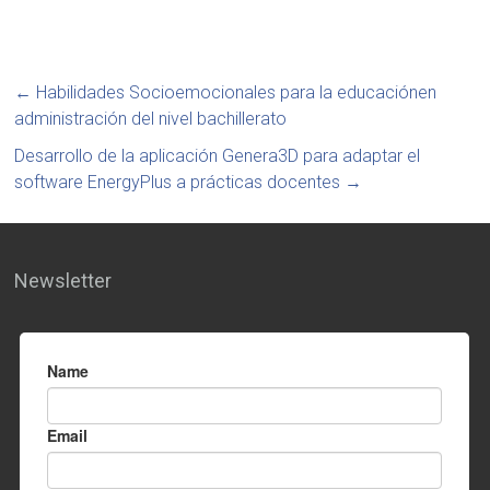
←
Habilidades Socioemocionales para la educaciónen
administración del nivel bachillerato
Desarrollo de la aplicación Genera3D para adaptar el
software EnergyPlus a prácticas docentes
→
Newsletter