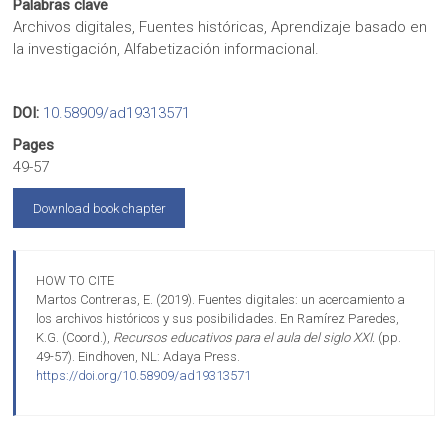
Palabras clave
Archivos digitales, Fuentes históricas, Aprendizaje basado en
la investigación, Alfabetización informacional.
DOI:
10.58909/ad19313571
Pages
49-57
Download book chapter
HOW TO CITE
Martos Contreras, E. (2019). Fuentes digitales: un acercamiento a
los archivos históricos y sus posibilidades. En Ramírez Paredes,
K.G. (Coord.),
Recursos educativos para el aula del siglo XXI.
(pp.
49-57). Eindhoven, NL: Adaya Press.
https://doi.org/10.58909/ad19313571