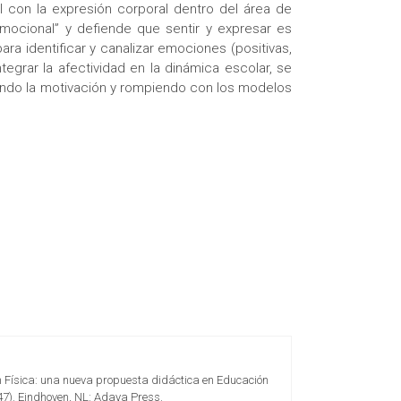
l con la expresión corporal dentro del área de
 emocional” y defiende que sentir y expresar es
ra identificar y canalizar emociones (positivas,
grar la afectividad en la dinámica escolar, se
ntando la motivación y rompiendo con los modelos
ión Física: una nueva propuesta didáctica en Educación
47). Eindhoven, NL: Adaya Press.