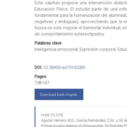
Este capítulo propone una intervención didáct
Educación Física. El estudio parte de una crít
fundamental para la humanización del alumnado. 
negativas y ambiguas), aprovechando que la em
busca no solo mejorar el bienestar individual, 
de comportamiento estereotipados.
Palabras clave
Inteligencia emocional, Expresión corporal, Educ
DOI:
10.58909/ad19130289
Pages
138-147
Download book chapter
HOW TO CITE
Aguilar Herrero, M.D., García Fernández, C.M., y Gil d
Primaria para mejorar el clima escolar. En Ramírez P