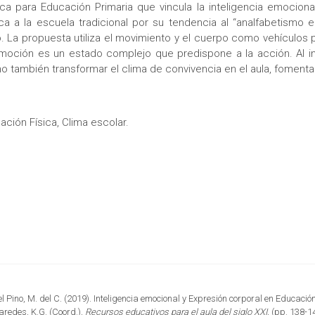
ica para Educación Primaria que vincula la inteligencia emociona
ica a la escuela tradicional por su tendencia al “analfabetismo
La propuesta utiliza el movimiento y el cuerpo como vehículos pa
oción es un estado complejo que predispone a la acción. Al inte
sino también transformar el clima de convivencia en el aula, fome
ación Física, Clima escolar.
el Pino, M. del C. (2019). Inteligencia emocional y Expresión corporal en Educac
aredes, K.G. (Coord.),
Recursos educativos para el aula del siglo XXI.
(pp. 138-1