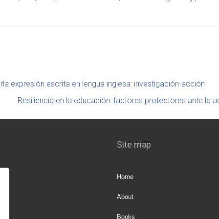
 expresión escrita en lengua inglesa: investigación-acción
Resiliencia en la educación: factores protectores ante la
Site map
Home
About
Books