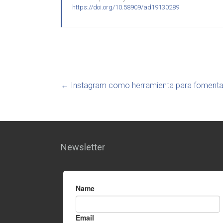
https://doi.org/10.58909/ad19130289
←
Instagram como herramienta para fomentarla
Newsletter