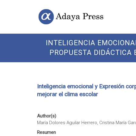
Skip
Open
Adaya
to
Access
content
Publishing
Press
INTELIGENCIA EMOCIONA
PROPUESTA DIDÁCTICA 
Inteligencia emocional y Expresión cor
mejorar el clima escolar
Author(s)
María Dolores Aguilar Herrero, Cristina María Gar
Resumen