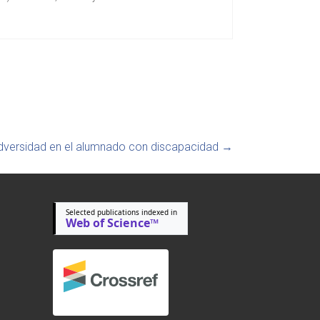
 adversidad en el alumnado con discapacidad
→
Selected publications indexed in
Web of Science™