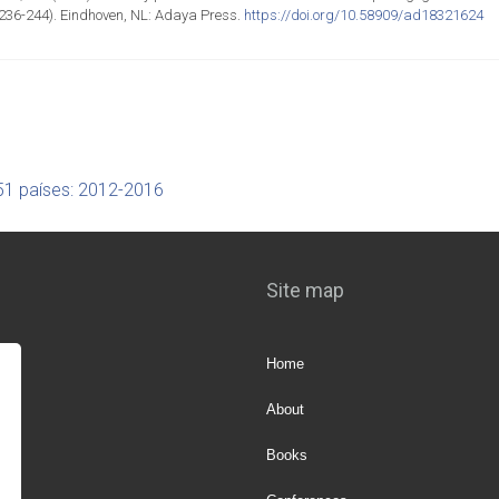
. 236-244). Eindhoven, NL: Adaya Press.
https://doi.org/10.58909/ad18321624
151 países: 2012-2016
Site map
Home
About
Books