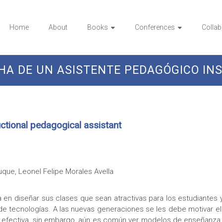
Home
About
Books
Conferences
Collab
HA DE UN ASISTENTE PEDAGÓGICO IN
ctional pedagogical assistant
uque, Leonel Felipe Morales Avella
ca en diseñar sus clases que sean atractivas para los estudiante
e tecnologías. A las nuevas generaciones se les debe motivar el
 efectiva, sin embargo, aún es común ver modelos de enseñanza 