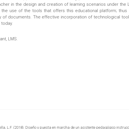
eacher in the design and creation of learning scenarios under t
he use of the tools that offers this educational platform; thus
ry of documents. The effective incorporation of technological too
 today.
tant, LMS.
ella, L.F. (2018). Diseño y puesta en marcha de un asistente pedagógico instrucci