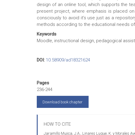
design of an online tool, which supports the t
present project, where emphasis is placed on t
consciously to avoid it’s use just as a reposito
methods according to the educational needs of
Keywords
Moodle, instructional design, pedagogical assis
DOI:
10.58909/ad18321624
Pages
236-244
Download book chapter
HOW TO CITE
Jaramillo Mujica, J.A., Linares Luque, K. y Morales Av