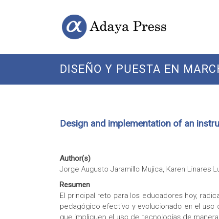
Skip
Open
Adaya
to
Access
content
Publishing
Press
DISEÑO Y PUESTA EN MARC
Design and implementation of an instru
Author(s)
Jorge Augusto Jaramillo Mujica, Karen Linares L
Resumen
El principal reto para los educadores hoy, radi
pedagógico efectivo y evolucionado en el uso d
que impliquen el uso de tecnologías de manera