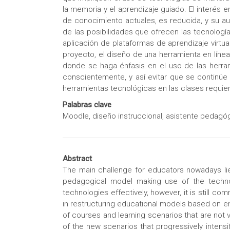
la memoria y el aprendizaje guiado. El interé
de conocimiento actuales, es reducida, y su a
de las posibilidades que ofrecen las tecnologí
aplicación de plataformas de aprendizaje virt
proyecto, el diseño de una herramienta en líne
donde se haga énfasis en el uso de las herram
conscientemente, y así evitar que se continúe
herramientas tecnológicas en las clases requi
Palabras clave
Moodle, diseño instruccional, asistente pedagó
Abstract
The main challenge for educators nowadays lie
pedagogical model making use of the technol
technologies effectively, however, it is still 
in restructuring educational models based on e
of courses and learning scenarios that are not v
of the new scenarios that progressively intensif