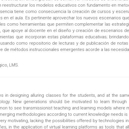
s en reestructurar los modelos educativos con fundamento en me
usencia tiene como consecuencia la creación de cursos y escen
as en el aula. Es pertinente aprovechar los nuevos escenarios que
uales como herramientas que permiten complementar las estrateg
a, que apoye al docente en el diseño y creación de escenarios d
ientas que incorporan estas plataformas educativas; brindando
 usando como repositorio de lecturas y de publicación de notas
ere de métodos instruccionales emergentes acorde a las necesida
gico, LMS.
s in designing alluring classes for the students, and at the sam
ogy. New generations should be motivated to learn through e
common to see transmissionist teaching and learning models where 
merging methodologies according to current knowledge needs is lim
ery motivating, lacking the possibilities offered by technologies in
ies, in the application of virtual learning platforms as tools tha