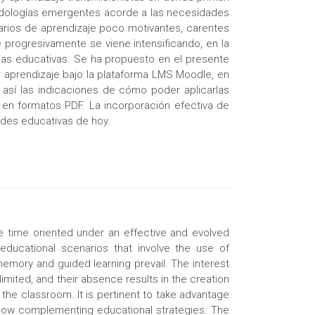
todologías emergentes acorde a las necesidades
arios de aprendizaje poco motivantes, carentes
 progresivamente se viene intensificando, en la
ias educativas. Se ha propuesto en el presente
e aprendizaje bajo la plataforma LMS Moodle, en
 así las indicaciones de cómo poder aplicarlas
 en formatos PDF. La incorporación efectiva de
des educativas de hoy.
e time oriented under an effective and evolved
ducational scenarios that involve the use of
memory and guided learning prevail. The interest
ited, and their absence results in the creation
 the classroom. It is pertinent to take advantage
t allow complementing educational strategies. The