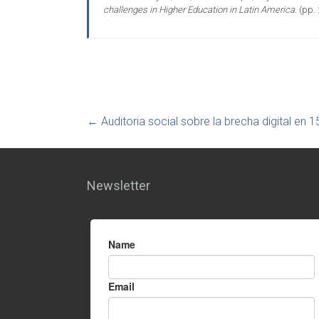
challenges in Higher Education in Latin America
. (pp
←
Auditoria social sobre la brecha digital en 
Newsletter