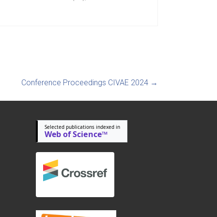
Conference Proceedings CIVAE 2024
→
Selected publications indexed in
Web of Science™