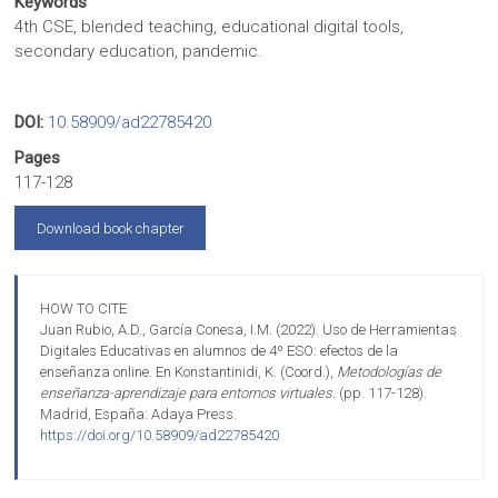
Keywords
4th CSE, blended teaching, educational digital tools,
secondary education, pandemic.
DOI:
10.58909/ad22785420
Pages
117-128
Download book chapter
HOW TO CITE
Juan Rubio, A.D., García Conesa, I.M. (2022). Uso de Herramientas
Digitales Educativas en alumnos de 4º ESO: efectos de la
enseñanza online. En Konstantinidi, K. (Coord.),
Metodologías de
enseñanza-aprendizaje para entornos virtuales.
(pp. 117-128).
Madrid, España: Adaya Press.
https://doi.org/10.58909/ad22785420