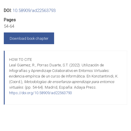
DOI:
10.58909/ad22563793
Pages
54-64
Download book chapter
HOW TO CITE
Leal Güemez, R., Porras Duarte, S.T. (2022). Utilización de
Infografías y Aprendizaje Colaborativo en Entornos Virtuales:
evidencia empírica de un curso de Informática. En Konstantinidi, K.
(Coord.),
Metodologías de enseñanza-aprendizaje para entornos
virtuales
. (pp. 54-64). Madrid, España: Adaya Press.
https://doi.org/10.58909/ad22563793