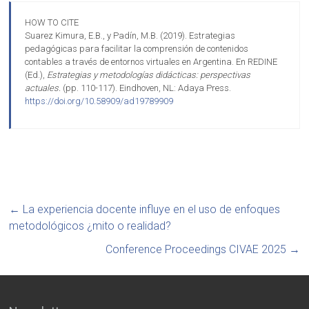
HOW TO CITE
Suarez Kimura, E.B., y Padín, M.B. (2019). Estrategias
pedagógicas para facilitar la comprensión de contenidos
contables a través de entornos virtuales en Argentina. En REDINE
(Ed.),
Estrategias y metodologías didácticas: perspectivas
actuales.
(pp. 110-117). Eindhoven, NL: Adaya Press.
https://doi.org/10.58909/ad19789909
←
La experiencia docente influye en el uso de enfoques
metodológicos ¿mito o realidad?
Conference Proceedings CIVAE 2025
→