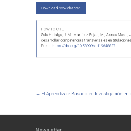
Download book chapter
HOW TO CITE
Soto Hidalgo, J. M., Martínez Rojas, M., Alonso Moral, 
desarrollar competencias transversales en titulaciones
Press.
https://doi.org/10.58909/ad19648827
←
El Aprendizaje Basado en Investigación en e
Newsletter