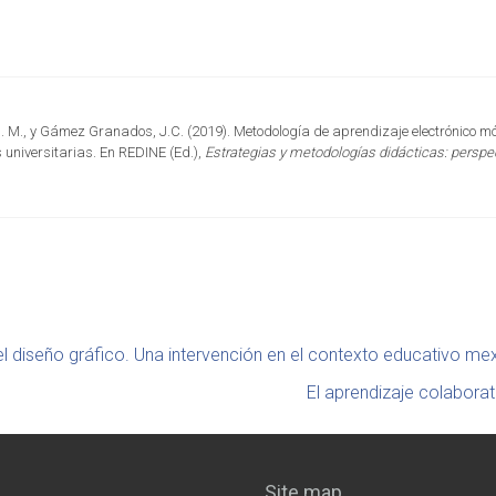
J. M., y Gámez Granados, J.C. (2019). Metodología de aprendizaje electrónico móv
 universitarias. En REDINE (Ed.),
Estrategias y metodologías didácticas: perspe
l diseño gráfico. Una intervención en el contexto educativo me
El aprendizaje colaborat
Site map