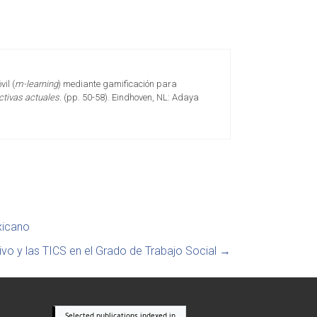
il (
m-learning
) mediante gamificación para
ctivas actuales.
(pp. 50-58). Eindhoven, NL: Adaya
xicano
ivo y las TICS en el Grado de Trabajo Social
→
Selected publications indexed in