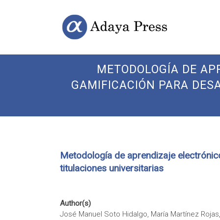
Skip
Open
Adaya
to
Access
content
Publishing
Press
METODOLOGÍA DE APR
GAMIFICACIÓN PARA DES
Metodología de aprendizaje electrónico
titulaciones universitarias
Author(s)
José Manuel Soto Hidalgo, María Martínez Roja