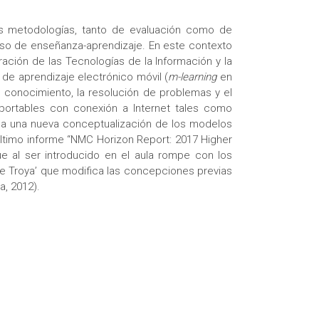
as metodologías, tanto de evaluación como de
ceso de enseñanza-aprendizaje. En este contexto
ración de las Tecnologías de la Información y la
de aprendizaje electrónico móvil (
m-learning
en
l conocimiento, la resolución de problemas y el
portables con conexión a Internet tales como
antea una nueva conceptualización de los modelos
último informe “NMC Horizon Report: 2017 Higher
ue al ser introducido en el aula rompe con los
de Troya’ que modifica las concepciones previas
a, 2012).