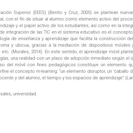
ación Superior (EEES) (Benito y Cruz, 2005) se plantean nuev
tral, con el fin de situar al alumno como elemento activo del pro
dizaje y el papel activo de los estudiantes, así como en la integ
de integración de las TIC en el sistema educativo es el concepto 
logía de enseñanza y aprendizaje que facilita la construcción de
ma y ubicua, gracias a la mediación de dispositivos móviles 
, etc. (Morales, 2014). En este sentido, el aprendizaje móvil pl
logías, una realidad con un plazo de adopción inmediato según el 
 uso del móvil con fines pedagógicos constituye un elemento q
ine el concepto m-learning: “un elemento disruptor, un ‘caballo 
ocente y del alumno, el tiempo y los espacios de aprendizaje” (Lar
sales, universidad.