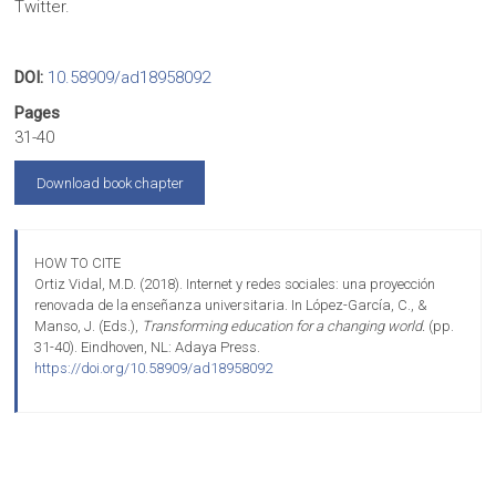
Twitter.
DOI:
10.58909/ad18958092
Pages
31-40
Download book chapter
HOW TO CITE
Ortiz Vidal, M.D. (2018). Internet y redes sociales: una proyección
renovada de la enseñanza universitaria. In López-García, C., &
Manso, J. (Eds.),
Transforming education for a changing world.
(pp.
31-40). Eindhoven, NL: Adaya Press.
https://doi.org/10.58909/ad18958092