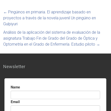
←
Pingüinos en primaria. El aprendizaje basado en
proyectos a través de la novela juvenil Un pingüino en
Gulpiyuri
Análisis de la aplicación del sistema de evaluación de la
asignatura Trabajo Fin de Grado del Grado de Óptica y
Optometría en el Grado de Enfermería. Estudio piloto
→
Newsletter