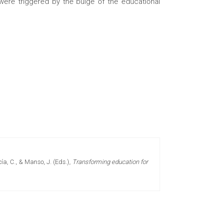
were triggered by the bulge of the educational
ía, C., & Manso, J. (Eds.),
Transforming education for