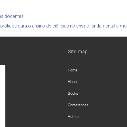
es docentes
práticos para o ensino de ciências no ensino fundamental e m
Site map
Home
About
Books
Conferences
Authors