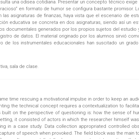
resulta una odisea cotidiana. Presentar un concepto técnico exige
 “gracioso” en formato de humor se configura bastante promisor.
n las asignaturas de finanzas, haya vista que el escenario de e
cción educativa se concreta en dos asignaturas, siendo así un es
ctos documentales generados por los propios sujetos del estudio
istro de datos. El material originado por los alumnos sirvió com
tro de los instrumentales educacionales han suscitado un gra
iva, sala de clase.
me time rescuing a motivational impulse in order to keep an audie
ting the technical concept requires a contextualization to facilitat
 built on the perspective of questioning is: how the sense of hum
 setting, it consisted of actors in which the researcher himself w
ing in a case study. Data collection appropriated controlled obs
apture of speech when provoked. The field block was the main tool