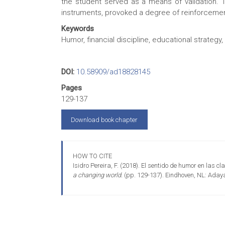
the student served as a means of validation. 
instruments, provoked a degree of reinforcement
Keywords
Humor, financial discipline, educational strategy
DOI:
10.58909/ad18828145
Pages
129-137
Download book chapter
HOW TO CITE
Isidro Pereira, F. (2018). El sentido de humor en las 
a changing world.
(pp. 129-137). Eindhoven, NL: Aday