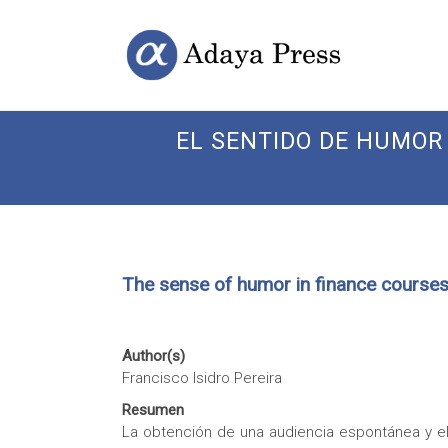
Skip
Open
Adaya
to
Access
content
Publishing
Press
EL SENTIDO DE HUMOR 
The sense of humor in finance courses:
Author(s)
Francisco Isidro Pereira
Resumen
La obtención de una audiencia espontánea y e