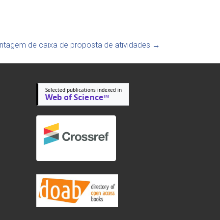
ontagem de caixa de proposta de atividades
→
Selected publications indexed in
Web of Science™