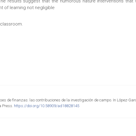
The results suggest that the humorous nature interventions that 
 of learning not negligible
, classroom.
clases de finanzas: las contribuciones de la investigación de campo. In López-Garc
a Press.
https://doi.org/10.58909/ad18828145