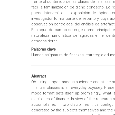
frente al contenido de las clases de finanzas 
fácil la familiarización de dicho concepto. Lo
puede intervenir en la exposición de tópicos e
investigador forma parte del reparto y cuya a
observación controlada, del análisis de artefa
El bloque de campo se erige como principal reg
naturaleza humorística deflagradas en el cen
desconsiderar.
Palabras clave
Humor; asignatura de finanzas, estrategia educat
Abstract
Obtaining a spontaneous audience and at the sa
financial classes is an everyday odyssey. Presen
mood format sets itself up promisingly. What is
disciplines of finance. In view of the research
accomplished in two disciplines, thus configur
generated by the subjects themselves and the c