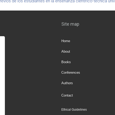
vios de los estudiantes en la enseñanza científico-técnica univ
Site map
Home
About
Books
Conferences
Authors
Contact
Ethical Guidelines