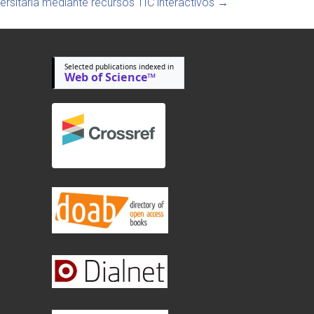
ersitaria mediante recursos TIC interactivos
→
Selected publications indexed in
Web of Science™