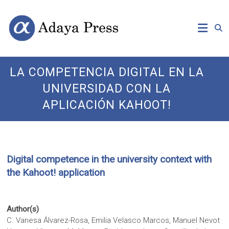
Skip
Open
Adaya
to
Access
content
Publishing
Press
LA COMPETENCIA DIGITAL EN LA
UNIVERSIDAD CON LA
APLICACIÓN KAHOOT!
Digital competence in the university context with
the Kahoot! application
Author(s)
C. Vanesa Álvarez-Rosa, Emilia Velasco Marcos, Manuel Nevot