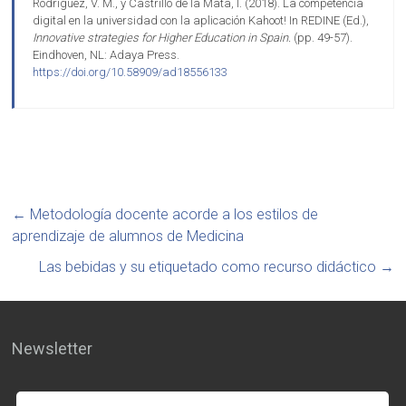
Rodríguez, V. M., y Castrillo de la Mata, I. (2018). La competencia
digital en la universidad con la aplicación Kahoot! In REDINE (Ed.),
Innovative strategies for Higher Education in Spain.
(pp. 49-57).
Eindhoven, NL: Adaya Press.
https://doi.org/10.58909/ad18556133
←
Metodología docente acorde a los estilos de
aprendizaje de alumnos de Medicina
Las bebidas y su etiquetado como recurso didáctico
→
Newsletter