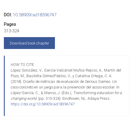
DOI:
10.58909/ad18396747
Pages
313-324
Download book chapter
HOW TO CITE
López González, V., García-Valcárcel Muñoz-Repiso, A., Martín del
Pozo, M., Basilotta GómezPablos, V., y Catalina Ortega, C. A.
(2018). Diseño de métricas de evaluación de Serious Games. Un
caso concreto en un juego para la prevención del acoso escolar. In
López-García, C., & Manso, J. (Eds.),
Transforming education for a
changing world.
(pp. 313-324). Eindhoven, NL: Adaya Press.
https://doi.org/10.58909/ad18396747